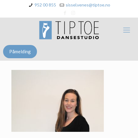
952 00 855
sissel.venes@tiptoe.no
Påmelding