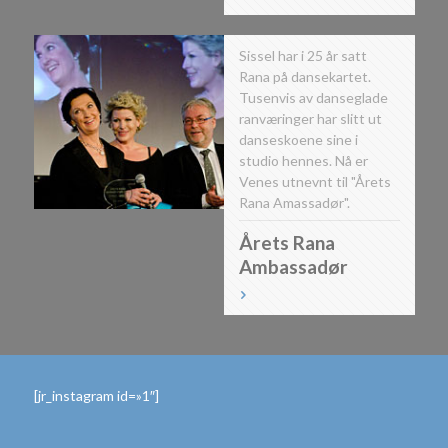
Sissel har i 25 år satt
Rana på dansekartet.
Tusenvis av danseglade
ranværinger har slitt ut
danseskoene sine i
studio hennes. Nå er
Venes utnevnt til "Årets
Rana Amassadør".
Årets Rana
Ambassadør
[jr_instagram id=»1″]