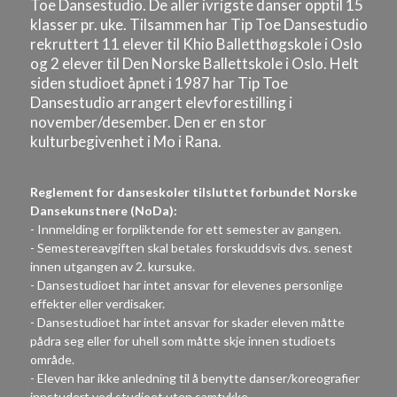
Toe Dansestudio. De aller ivrigste danser opptil 15
klasser pr. uke. Tilsammen har Tip Toe Dansestudio
rekruttert 11 elever til Khio Balletthøgskole i Oslo
og 2 elever til Den Norske Ballettskole i Oslo. Helt
siden studioet åpnet i 1987 har Tip Toe
Dansestudio arrangert elevforestilling i
november/desember. Den er en stor
kulturbegivenhet i Mo i Rana.
Reglement for danseskoler tilsluttet forbundet Norske
Dansekunstnere (NoDa):
- Innmelding er forpliktende for ett semester av gangen.
- Semestereavgiften skal betales forskuddsvis dvs. senest
innen utgangen av 2. kursuke.
- Dansestudioet har intet ansvar for elevenes personlige
effekter eller verdisaker.
- Dansestudioet har intet ansvar for skader eleven måtte
pådra seg eller for uhell som måtte skje innen studioets
område.
- Eleven har ikke anledning til å benytte danser/koreografier
innstudert ved studioet uten samtykke.