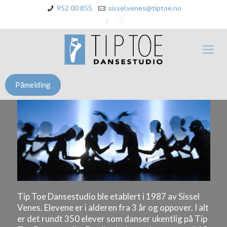
952 00 855
sissel.venes@tiptoe.no
Påmelding
Tip Toe Dansestudio ble etablert i 1987 av Sissel
Venes. Elevene er i alderen fra 3 år og oppover. I alt
er det rundt 350 elever som danser ukentlig på Tip