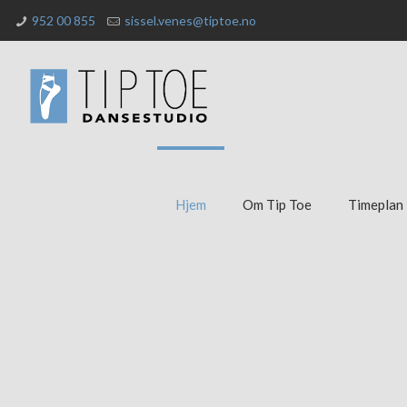
952 00 855
sissel.venes@tiptoe.no
Hjem
Om Tip Toe
Timeplan