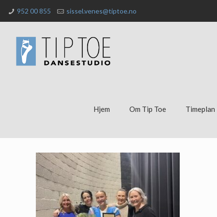
952 00 855
sissel.venes@tiptoe.no
Hjem
Om Tip Toe
Timeplan