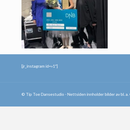
[jr_instagram id=»1″]
© Tip Toe Dansestudio - Nettsiden innholder bilder av bl. a